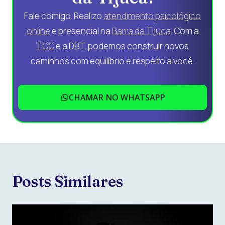
Fale comigo. Realizo
atendimento psicológico
online
e presencial na
Barra da Tijuca
. Com a
TCC
e a DBT, podemos construir novos
caminhos com equilíbrio e respeito a você.
CHAMAR NO WHATSAPP
Posts Similares