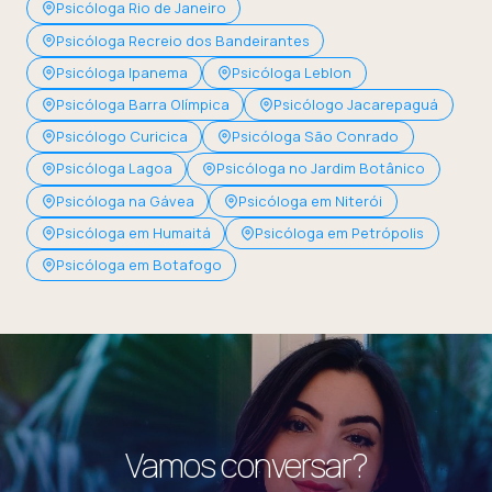
Psicóloga Rio de Janeiro
Psicóloga Recreio dos Bandeirantes
Psicóloga Ipanema
Psicóloga Leblon
Psicóloga Barra Olímpica
Psicólogo Jacarepaguá
Psicólogo Curicica
Psicóloga São Conrado
Psicóloga Lagoa
Psicóloga no Jardim Botânico
Psicóloga na Gávea
Psicóloga em Niterói
Psicóloga em Humaitá
Psicóloga em Petrópolis
Psicóloga em Botafogo
Vamos conversar?