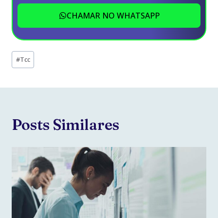
CHAMAR NO WHATSAPP
Tags
#
Tcc
do
Post:
Posts Similares