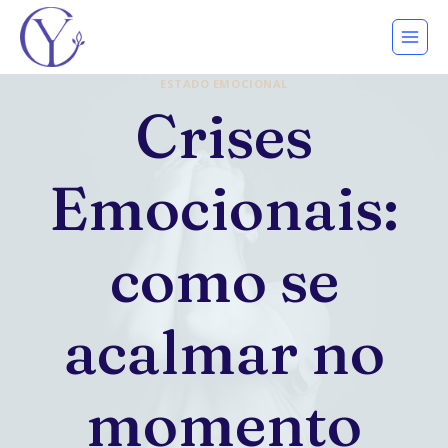
Pular
para
o
ESTADO EMOCIONAL
Conteúdo
Crises
Emocionais:
como se
acalmar no
momento