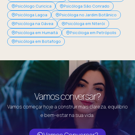
Psicólogo Curicica
Psicóloga São Conrado
Psicóloga Lagoa
Psicóloga no Jardim Botânico
Psicóloga na Gávea
Psicóloga em Niterói
Psicóloga em Humaitá
Psicóloga em Petrópolis
Psicóloga em Botafogo
Vamos conversar?
Vamos começar hoje a construir mais clareza, equilíbrio
e bem-estar na sua vida.
Vamos Conversar?