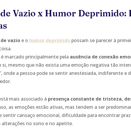
 de Vazio x Humor Deprimido:
as
de vazio
e o
humor deprimido
possam se parecer à primeir
oisa.
 é marcado principalmente pela
ausência de conexão emo
de si, mesmo que não exista uma emoção negativa tão inte
, onde a pessoa pode se sentir anestesiada, indiferente e d
edor.
está mais associado à
presença constante de tristeza, d
aso, as emoções estão ativas, mas tendem a ser predomin
 sentir cansaço emocional, dificuldade para encontrar praz
 alterações no sono e no apetite.