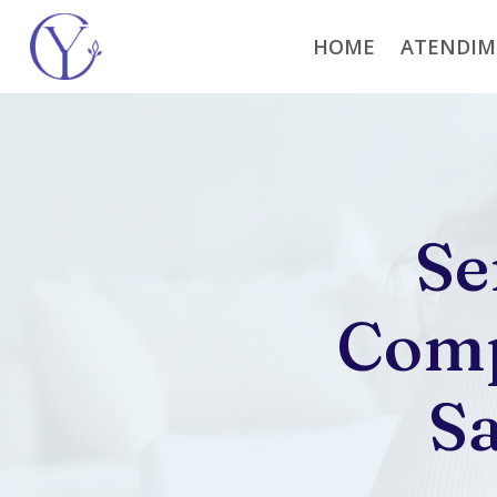
Pular
para
HOME
ATENDIM
o
Conteúdo
Se
Comp
S