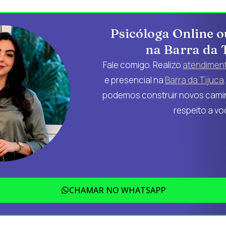
Psicóloga Online o
na Barra da 
Fale comigo. Realizo
atendiment
e presencial na
Barra da Tijuca
podemos construir novos camin
respeito a vo
CHAMAR NO WHATSAPP