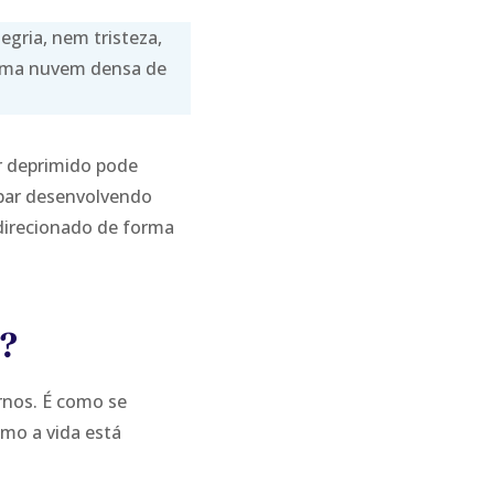
gria, nem tristeza,
 uma nuvem densa de
r deprimido pode
bar desenvolvendo
 direcionado de forma
o?
rnos. É como se
mo a vida está