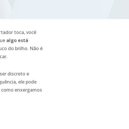
tador toca, você
que
algo está
uco do brilho. Não é
car.
er discreto e
quência, ele pode
té como enxergamos