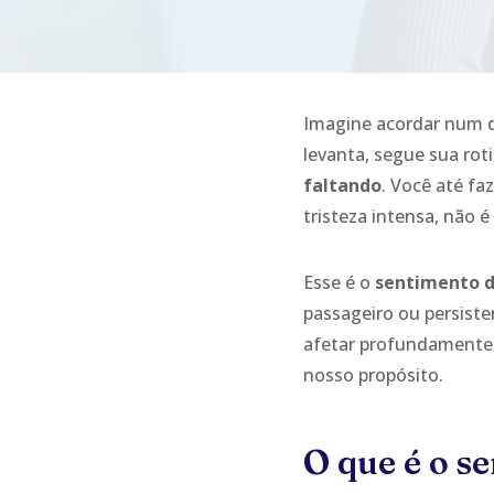
Imagine acordar num d
levanta, segue sua ro
faltando
. Você até fa
tristeza intensa, não é
Esse é o
sentimento d
passageiro ou persiste
afetar profundamente
nosso propósito.
O que é o s