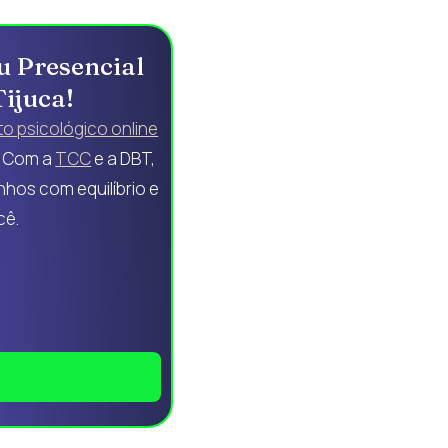
u Presencial
Tijuca!
o psicológico online
. Com a
TCC
e a DBT,
hos com equilíbrio e
cê.