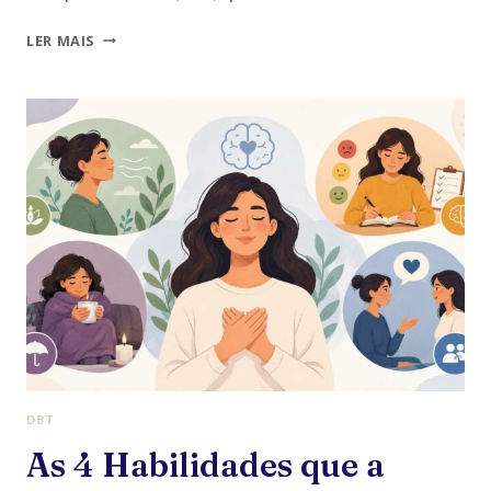
TCC
LER MAIS
OU
DBT:
QUAL
TERAPIA
COMBINA
COM
O
QUE
VOCÊ
ESTÁ
VIVENDO?
DBT
As 4 Habilidades que a