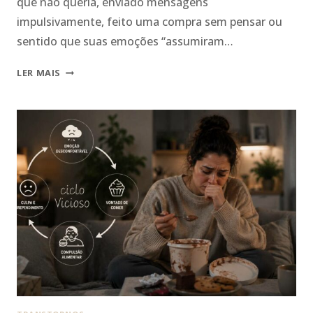
que não queria, enviado mensagens
impulsivamente, feito uma compra sem pensar ou
sentido que suas emoções “assumiram…
QUANDO
LER MAIS
A
EMOÇÃO
DECIDE
POR
VOCÊ:
COMO
A
DBT
TRATA
IMPULSIVIDADE
E
CRISES
EMOCIONAIS