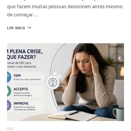
que fazem muitas pessoas desistirem antes mesmo
de começar….
MINDFULNESS
LER MAIS
NÃO
É
ESVAZIAR
A
MENTE:
COMO
COMEÇAR
A
PRATICAR
NA
DBT
MESMO
SEM
NUNCA
TER
DBT