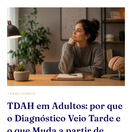
VIRA
VÁLVULA
DE
ESCAPE:
COMO
TRATAR
A
COMPULSÃO
ALIMENTAR
COM
TCC
E
MINDFUL
EATING
TRANSTORNOS
TDAH em Adultos: por que
o Diagnóstico Veio Tarde e
o que Muda a partir de