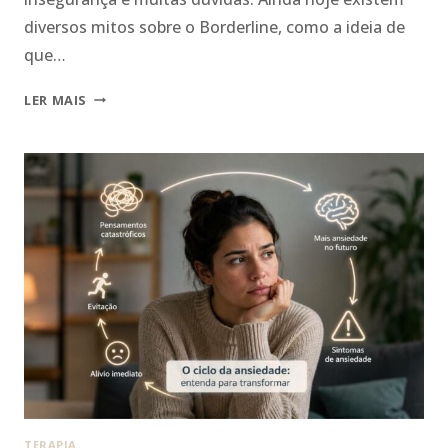
diversos mitos sobre o Borderline, como a ideia de
que…
BORDERLINE
LER MAIS
TEM
TRATAMENTO:
COMO
A
DBT
DEVOLVE
O
CONTROLE
DAS
EMOÇÕES?
TERAPIA