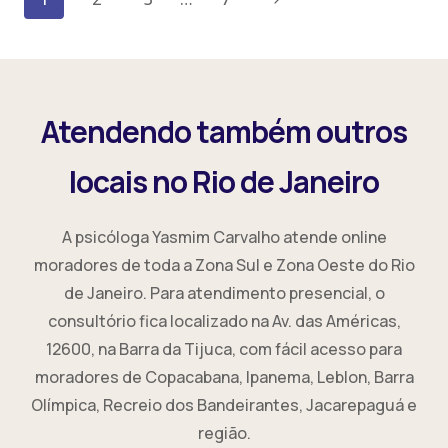
COMO
da
Seguinte
SABER
A
Página
HORA
DE
Atendendo também outros
PROCURAR
UM
locais no Rio de Janeiro
PSICÓLOGO
(E
COMO
A psicóloga Yasmim Carvalho atende online
A
moradores de toda a Zona Sul e Zona Oeste do Rio
TCC
TRATA)
de Janeiro. Para atendimento presencial, o
consultório fica localizado na Av. das Américas,
12600, na Barra da Tijuca, com fácil acesso para
moradores de Copacabana, Ipanema, Leblon, Barra
Olímpica, Recreio dos Bandeirantes, Jacarepaguá e
região.