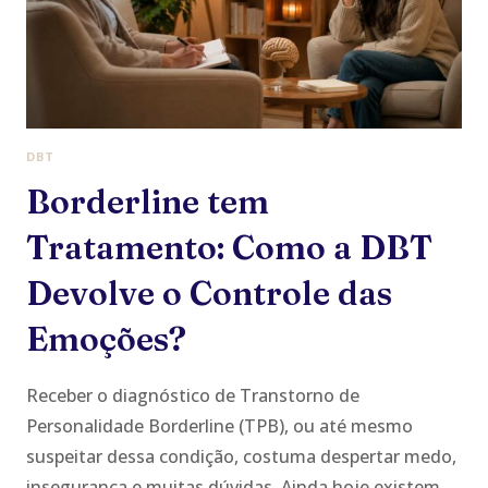
O
QUE
MUDA
A
PARTIR
DE
DBT
AGORA
Borderline tem
Tratamento: Como a DBT
Devolve o Controle das
Emoções?
Receber o diagnóstico de Transtorno de
Personalidade Borderline (TPB), ou até mesmo
suspeitar dessa condição, costuma despertar medo,
insegurança e muitas dúvidas. Ainda hoje existem