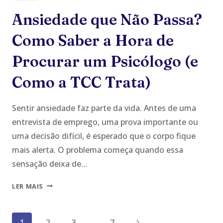
Ansiedade que Não Passa?
Como Saber a Hora de
Procurar um Psicólogo (e
Como a TCC Trata)
Sentir ansiedade faz parte da vida. Antes de uma
entrevista de emprego, uma prova importante ou
uma decisão difícil, é esperado que o corpo fique
mais alerta. O problema começa quando essa
sensação deixa de…
ANSIEDADE
LER MAIS
QUE
NÃO
Navegação
PASSA?
Página
1
2
3
…
7