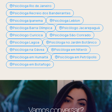
Psicóloga Rio de Janeiro
Psicóloga Recreio dos Bandeirantes
Psicóloga Ipanema
Psicóloga Leblon
Psicóloga Barra Olímpica
Psicólogo Jacarepaguá
Psicólogo Curicica
Psicóloga São Conrado
Psicóloga Lagoa
Psicóloga no Jardim Botânico
Psicóloga na Gávea
Psicóloga em Niterói
Psicóloga em Humaitá
Psicóloga em Petrópolis
Psicóloga em Botafogo
Vamos conversar?