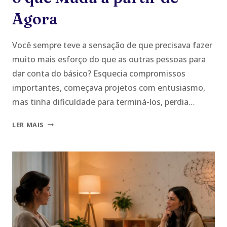
Agora
Você sempre teve a sensação de que precisava fazer
muito mais esforço do que as outras pessoas para
dar conta do básico? Esquecia compromissos
importantes, começava projetos com entusiasmo,
mas tinha dificuldade para terminá-los, perdia…
TDAH
LER MAIS
EM
ADULTOS:
POR
QUE
O
DIAGNÓSTICO
VEIO
TARDE
E