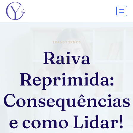
Pular
para
o
Conteúdo
TRANSTORNOS
Raiva
Reprimida:
Consequências
e como Lidar!