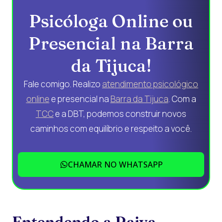
Psicóloga Online ou
Presencial na Barra
da Tijuca!
Fale comigo. Realizo
atendimento psicológico
online
e presencial na
Barra da Tijuca
. Com a
TCC
e a DBT, podemos construir novos
caminhos com equilíbrio e respeito a você.
CHAMAR NO WHATSAPP