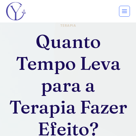
Pular
para
o
TERAPIA
Conteúdo
Quanto
Tempo Leva
para a
Terapia Fazer
Efeito?