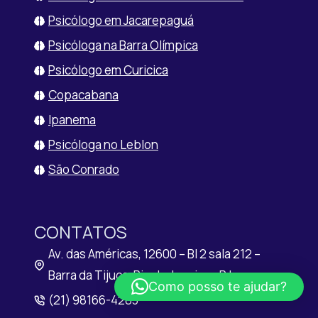
Psicólogo em Jacarepaguá
Psicóloga na Barra Olímpica
Psicólogo em Curicica
Copacabana
Ipanema
Psicóloga no Leblon
São Conrado
CONTATOS
Av. das Américas, 12600 – Bl 2 sala 212 –
Barra da Tijuca, Rio de Janeiro – RJ
Como posso te ajudar?
(21) 98166-4283