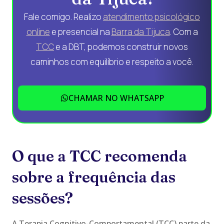
Fale comigo. Realizo
atendimento psicológico
online
e presencial na
Barra da Tijuca
. Com a
TCC
e a DBT, podemos construir novos
caminhos com equilíbrio e respeito a você.
CHAMAR NO WHATSAPP
O que a TCC recomenda
sobre a frequência das
sessões?
A Terapia Cognitivo-Comportamental (TCC) parte da