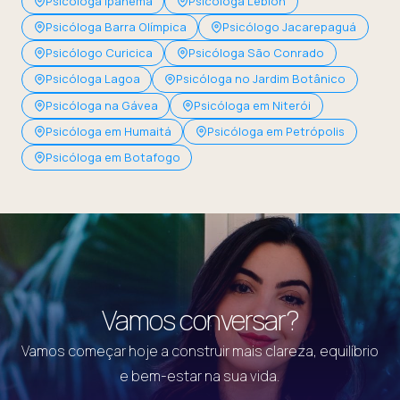
Psicóloga Ipanema
Psicóloga Leblon
Psicóloga Barra Olímpica
Psicólogo Jacarepaguá
Psicólogo Curicica
Psicóloga São Conrado
Psicóloga Lagoa
Psicóloga no Jardim Botânico
Psicóloga na Gávea
Psicóloga em Niterói
Psicóloga em Humaitá
Psicóloga em Petrópolis
Psicóloga em Botafogo
Vamos conversar?
Vamos começar hoje a construir mais clareza, equilíbrio
e bem-estar na sua vida.