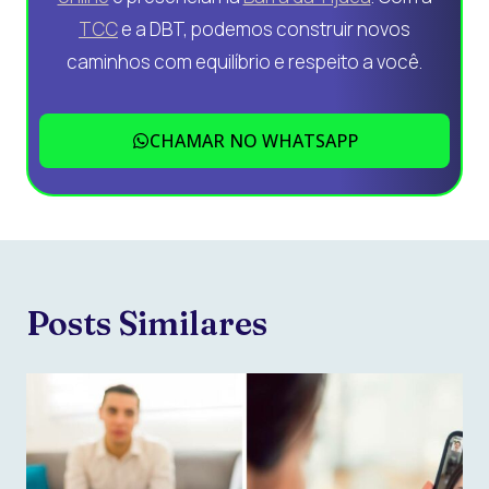
TCC
e a DBT, podemos construir novos
caminhos com equilíbrio e respeito a você.
CHAMAR NO WHATSAPP
Posts Similares