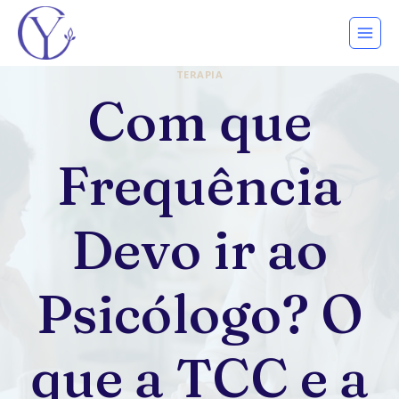
Pular
para
o
TERAPIA
Conteúdo
Com que
Frequência
Devo ir ao
Psicólogo? O
que a TCC e a