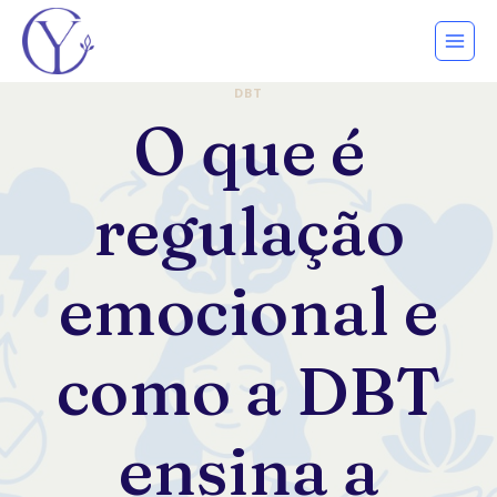
Pular
para
o
DBT
Conteúdo
O que é
regulação
emocional e
como a DBT
ensina a